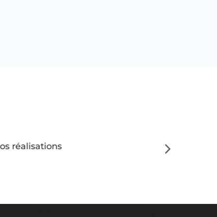
os réalisations
Nos statio