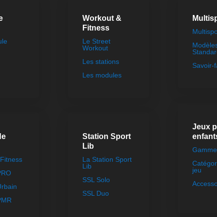
e
Workout &
Multis
Fitness
Multispo
ule
Le Street
Modèle
Workout
Standar
Les stations
Savoir-f
Les modules
Jeux 
de
Station Sport
enfant
Lib
Gammes
Fitness
La Station Sport
Catégor
Lib
jeu
 PRO
SSL Solo
Accesso
Urbain
SSL Duo
 PMR