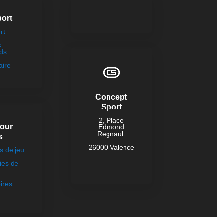
port
rt
s
ds
aire
Concept
Sport
2, Place
pour
Edmond
Regnault
s
26000 Valence
 de jeu
ies de
ires