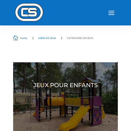

5
5
Home
AIRES DE JEUX
CATEGORIES DE JEUX
JEUX POUR ENFANTS