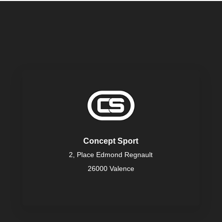
Concept Sport
2, Place Edmond Regnault
26000 Valence