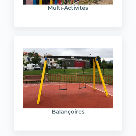
Multi-Activités
Balançoires