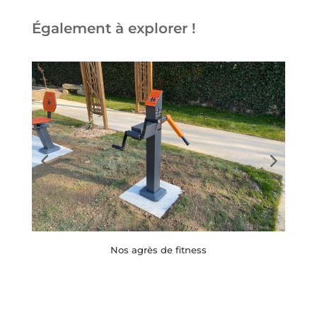
Également à explorer !
les jeux pour enfants