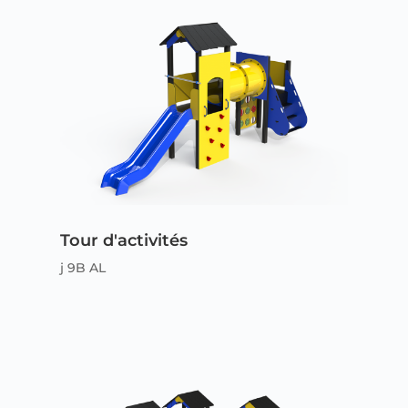
Tour d'activités
j 9B AL