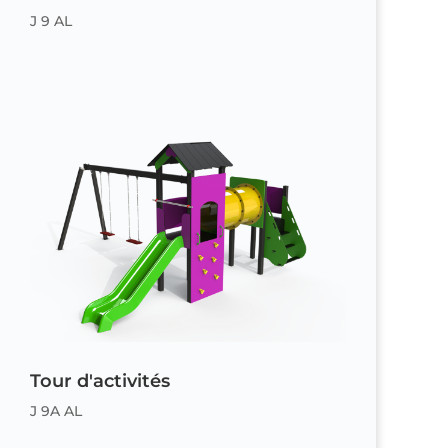
J 9 AL
Tour d'activités
J 9A AL