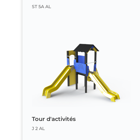
ST 5A AL
Tour d'activités
J 2 AL