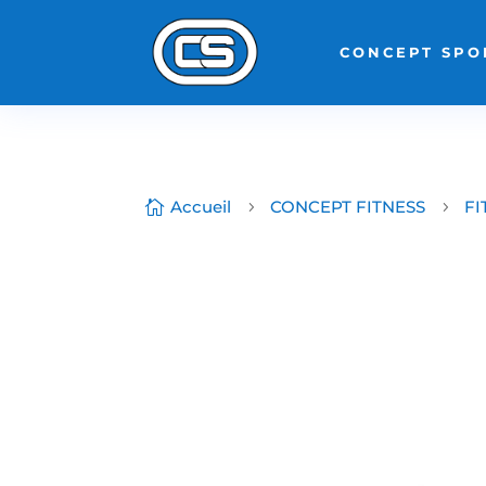
CONCEPT SPO
Accueil
CONCEPT FITNESS
FI

5
5