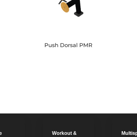
Push Dorsal PMR
Button
e
Workout &
Multis