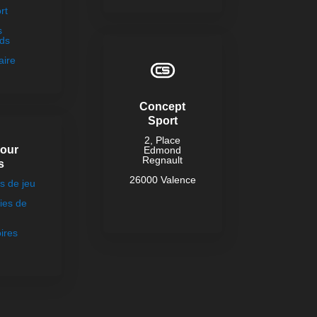
rt
s
ds
aire
Concept
Sport
2, Place
pour
Edmond
Regnault
s
26000 Valence
 de jeu
ies de
ires