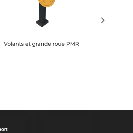
Volants et grande roue PMR
Button
Button
port