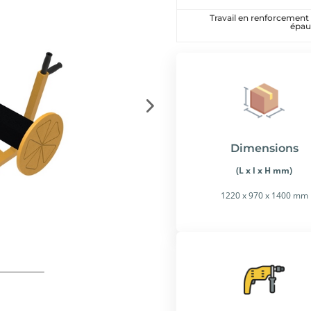
Travail en renforcemen
épau
Dimensions
(L x l x H mm)
1220 x 970 x 1400 mm