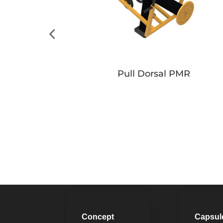
s PMR
Pull Dorsal PMR
Button
Concept
Capsul