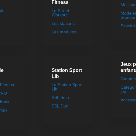
Fitness
Multispo
ule
Le Street
Modèle
Workout
Standar
Les stations
Savoir-f
Les modules
Jeux 
de
Station Sport
enfant
Lib
Gammes
Fitness
La Station Sport
Catégor
Lib
jeu
 PRO
SSL Solo
Accesso
Urbain
SSL Duo
 PMR