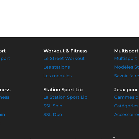
ort
Workout & Fitness
Multisport
Sport
Le Street Workout
Multisport
Les stations
Modèles S
Les modules
Savoir-fair
tness
Station Sport Lib
Jeux pour
ness
La Station Sport Lib
Gammes de
SSL Solo
Catégories
ain
SSL Duo
Accessoire
R