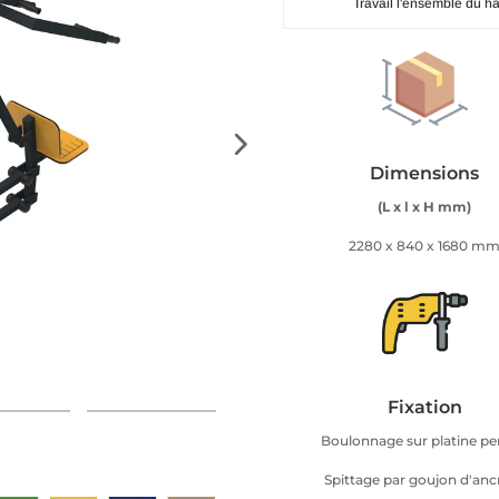
Travail l'ensemble du h
Dimensions
(L x l x H mm)
2280 x 840 x 1680 m
Fixation
Boulonnage sur platine p
Spittage par goujon d'anc