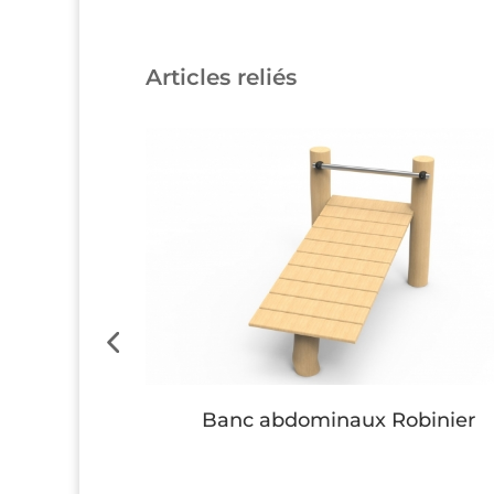
Articles reliés
inier
Banc abdominaux Robinier
Button