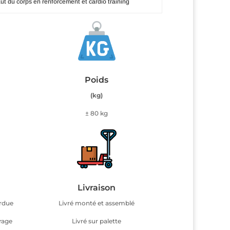
aut du corps en renforcement et cardio training
Poids
(kg)
m
± 80 kg
Livraison
erdue
Livré monté et assemblé
rage
Livré sur palette