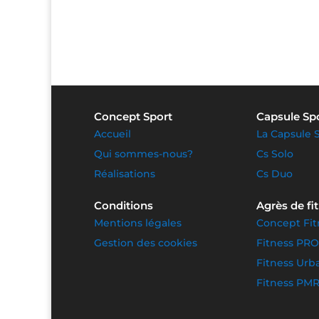
Concept Sport
Capsule Sp
Accueil
La Capsule 
Qui sommes-nous?
Cs Solo
Réalisations
Cs Duo
Conditions
Agrès de fi
Mentions légales
Concept Fit
Gestion des cookies
Fitness PRO
Fitness Urb
Fitness PM