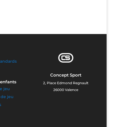
tandards
e
Concept Sport
 enfants
2, Place Edmond Regnault
 jeu
26000 Valence
 de jeu
s