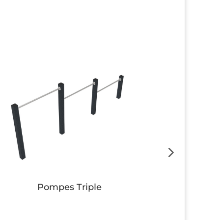
Pompes Triple
Su
Button
Button