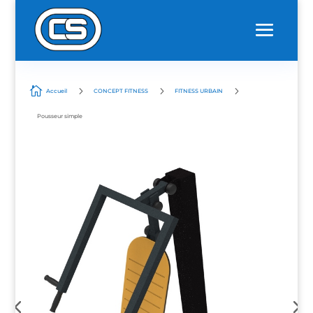

5
5
5
Accueil
CONCEPT FITNESS
FITNESS URBAIN
Pousseur simple