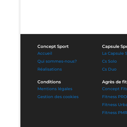
Concept Sport
Capsule Sp
Accueil
La Capsule 
Qui sommes-nous?
Cs Solo
Réalisations
Cs Duo
Conditions
Agrès de fi
Mentions légales
Concept Fit
Gestion des cookies
Fitness PRO
Fitness Urb
Fitness PM