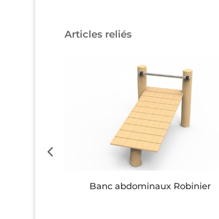
Articles reliés
inier
Banc abdominaux Robinier
Button