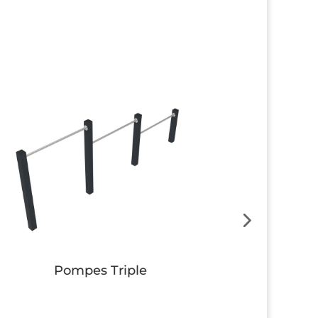
Pompes Triple
Su
Button
Button