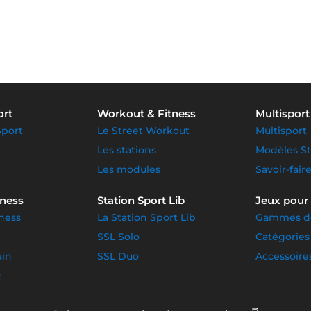
ort
Workout & Fitness
Multisport
Sport
Le Street Workout
Multisport
Les stations
Modèles S
Les modules
Savoir-fair
tness
Station Sport Lib
Jeux pour
ness
La Station Sport Lib
Gammes de
SSL Solo
Catégories
ain
SSL Duo
Accessoire
R