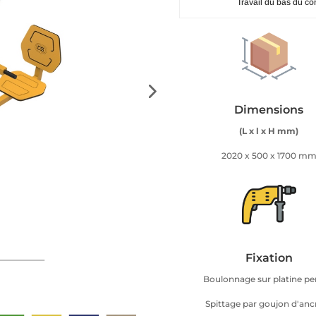
Travail du bas du co
Dimensions
(L x l x H mm)
2020 x 500 x 1700 m
Fixation
Boulonnage sur platine p
Spittage par goujon d'anc