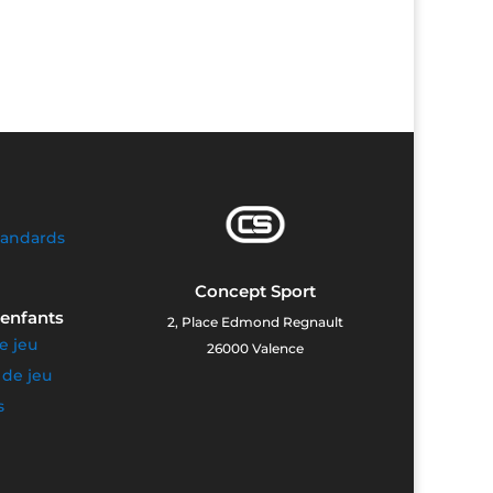
tandards
e
Concept Sport
 enfants
2, Place Edmond Regnault
 jeu
26000 Valence
 de jeu
s