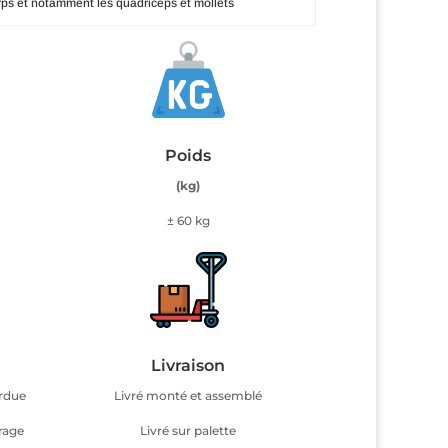
rps et notamment les quadriceps et mollets
Poids
(kg)
m
± 60 kg
Livraison
erdue
Livré monté et assemblé
rage
Livré sur palette