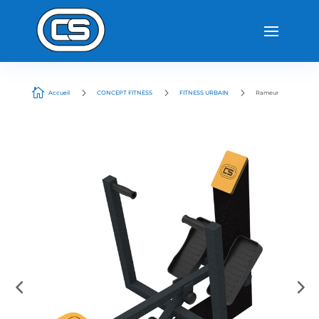

5
5
5
Accueil
CONCEPT FITNESS
FITNESS URBAIN
Rameur