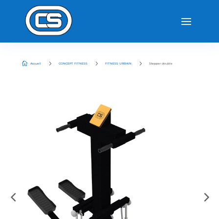
5
5
5

Accueil
CONCEPT FITNESS
FITNESS URBAIN
Stepper double