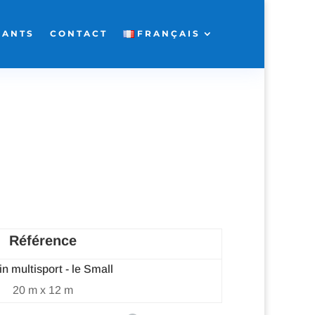
FANTS
CONTACT
FRANÇAIS
Référence
in multisport - le Small
20 m x 12 m