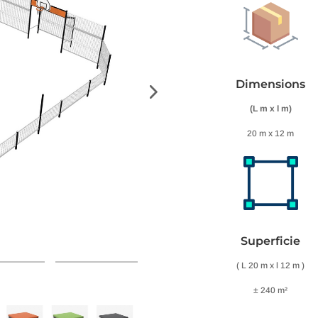
Dimensions
(L m x l m)
20 m x 12 m
Superficie
( L 20 m x l 12 m )
± 240 m²