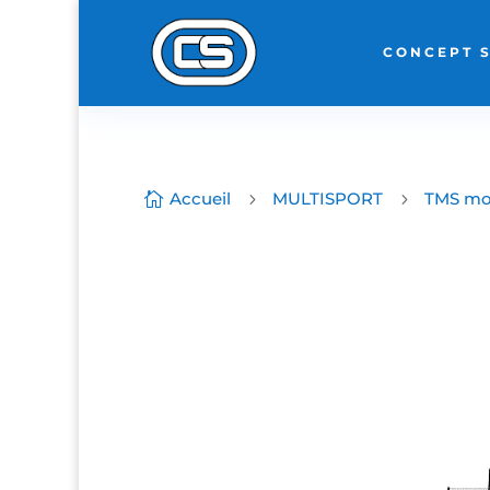
CONCEPT 
Accueil
MULTISPORT
TMS mo

5
5