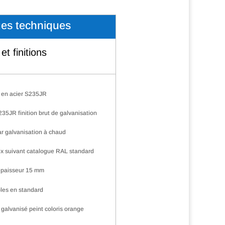
ues techniques
et finitions
 en acier S235JR
5JR finition brut de galvanisation
par galvanisation à chaud
oix suivant catalogue RAL standard
épaisseur 15 mm
les en standard
 galvanisé peint coloris orange