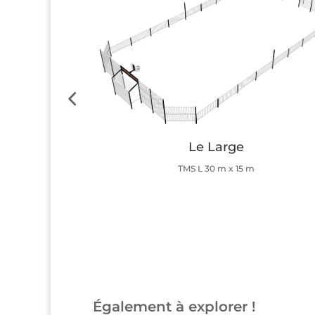
Le Large
TMS L 30 m x 15 m
Button
Également à explorer !