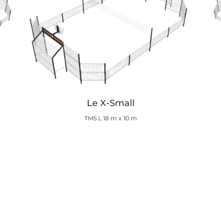
Le X-Small
TMS L 18 m x 10 m
Button