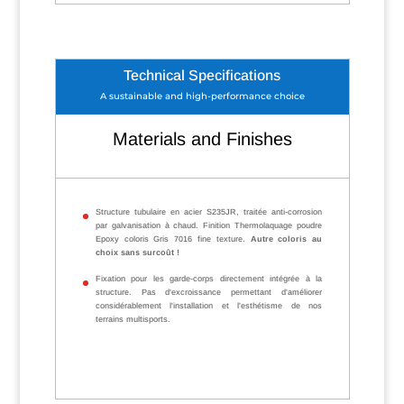
Technical Specifications
A sustainable and high-performance choice
Materials and Finishes
Structure tubulaire en acier S235JR, traitée anti-corrosion
par galvanisation à chaud. Finition Thermolaquage poudre
Epoxy coloris Gris 7016 fine texture.
Autre coloris au
choix sans surcoût !
Fixation pour les garde-corps directement intégrée à la
structure. Pas d'excroissance permettant d'améliorer
considérablement l'installation et l'esthétisme de nos
terrains multisports.