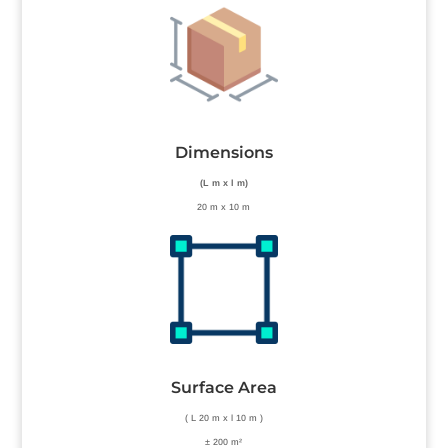
Dimensions
(L m x l m)
20 m x 10 m
Surface Area
( L 20 m x l 10 m )
± 200 m²