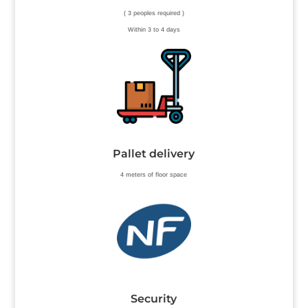
( 3 peoples required )
Within 3 to 4 days
Pallet delivery
4 meters of floor space
Security