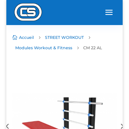

Accueil
5
STREET WORKOUT
5
Modules Workout & Fitness
5
CM 22 AL