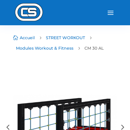

Accueil
5
STREET WORKOUT
5
Modules Workout & Fitness
5
CM 30 AL