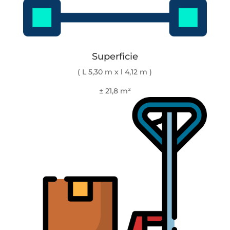
Superficie
( L 5,30 m x l 4,12 m )
± 21,8 m²