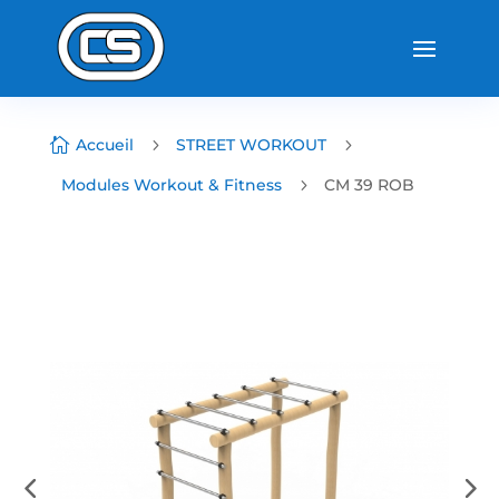

Accueil
5
STREET WORKOUT
5
Modules Workout & Fitness
5
CM 39 ROB