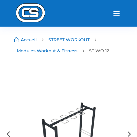

Accueil
5
STREET WORKOUT
5
Modules Workout & Fitness
5
ST WO 12