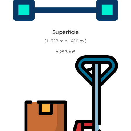
Superficie
( L 6,18 m x l 4,10 m )
± 25,3 m²