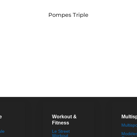
Pompes Triple
Button
e
Workout &
Multis
Fitness
Multispo
ule
Le Street
Modèle
Workout