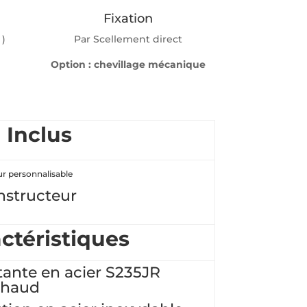
Fixation
 )
Par Scellement direct
Option : chevillage mécanique
Inclus
eur personnalisable
onstructeur
ctéristiques
tante en acier S235JR
chaud