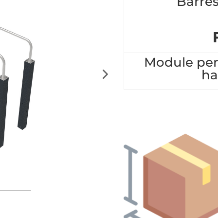
Barres
Module perm
ha