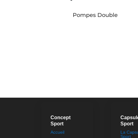
obinier
Pompes Double
Button
Concept
Capsul
Sport
Sport
Accueil
La Caps
Sport