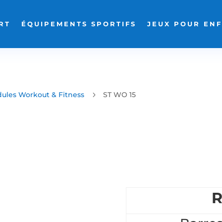
RT
ÉQUIPEMENTS SPORTIFS
JEUX POUR EN
ules Workout & Fitness
5
ST WO 15
R