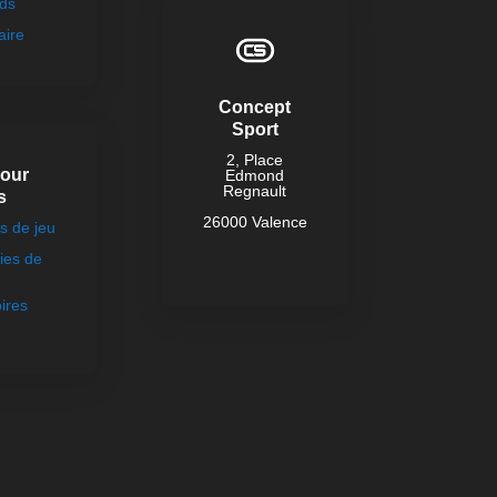
ds
aire
Concept
Sport
2, Place
pour
Edmond
Regnault
s
26000 Valence
 de jeu
ies de
ires