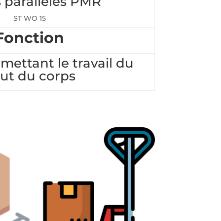
 parallèles PMR
ST WO 15
Fonction
ettant le travail du
ut du corps