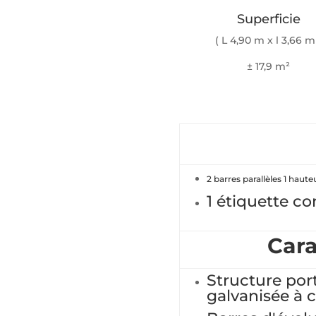
Superficie
( L 4,90 m x l 3,66 m
± 17,9 m²
2 barres parallèles 1 haut
1 étiquette c
Cara
Structure por
galvanisée à 