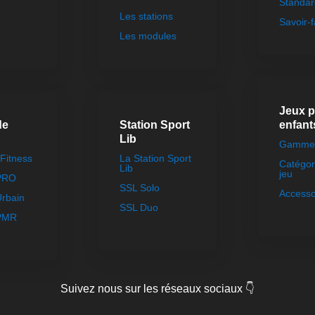
Standar
Les stations
Savoir-f
Les modules
Jeux 
de
Station Sport
enfant
Lib
Gammes
Fitness
La Station Sport
Catégor
Lib
jeu
 PRO
SSL Solo
Accesso
Urbain
SSL Duo
 PMR
Suivez nous sur les réseaux sociaux 👇